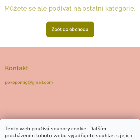
Můžete se ale podívat na ostatní kategorie.
Zpět do obchodu
Z
á
p
Kontakt
a
pokepomig
@
gmail.com
t
í
Tento web používá soubory cookie. Dalším
Informace pro vás
procházením tohoto webu vyjadřujete souhlas s jejich