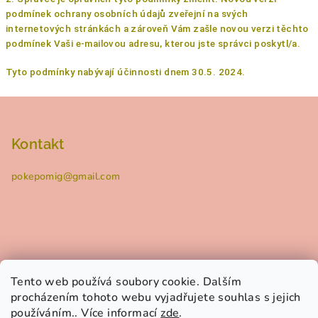
podmínek ochrany osobních
údajů zveřejní na svých
internetových stránkách a zároveň Vám zašle novou verzi
těchto
podmínek Vaši e-mailovou adresu, kterou jste správci poskytl/a.
Tyto podmínky nabývají účinnosti dnem 30.5. 2024.
Z
á
p
Kontakt
a
pokepomig
@
gmail.com
t
í
Tento web používá soubory cookie. Dalším
Informace pro vás
procházením tohoto webu vyjadřujete souhlas s jejich
používáním.. Více informací
zde
.