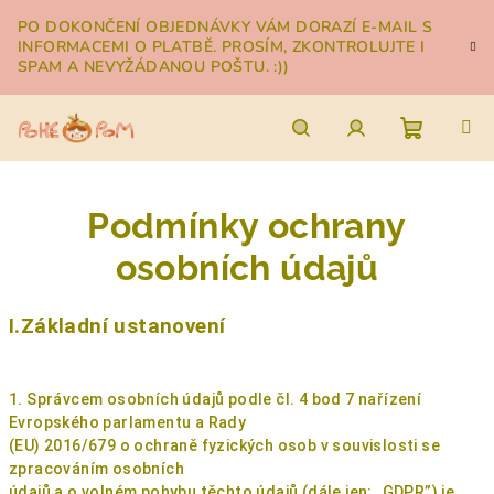
Přejít
PO DOKONČENÍ OBJEDNÁVKY VÁM DORAZÍ E-MAIL S
na
INFORMACEMI O PLATBĚ. PROSÍM, ZKONTROLUJTE I
obsah
SPAM A NEVYŽÁDANOU POŠTU. :))
Nákupn
Hledat
Přihlášení
Podmínky ochrany
košík
osobních údajů
I.Základní ustanovení
1. Správcem osobních údajů podle čl. 4 bod 7 nařízení
Evropského parlamentu a Rady
(EU) 2016/679 o ochraně fyzických osob v souvislosti se
zpracováním osobních
údajů a o volném pohybu těchto údajů (dále jen: „GDPR​”) je