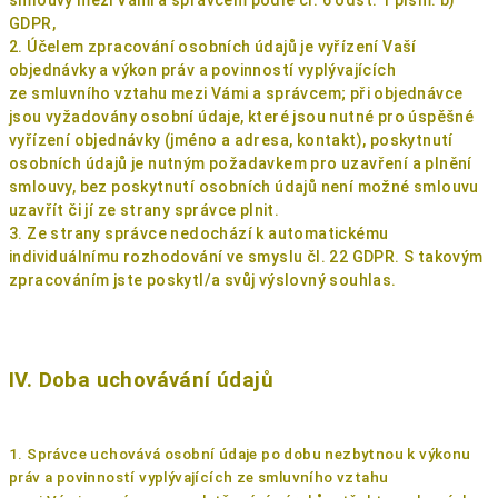
smlouvy mezi Vámi a správcem podle čl. 6 odst. 1 písm. b)
GDPR,
2. Účelem zpracování osobních údajů je vyřízení Vaší
objednávky a výkon práv a povinností vyplývajících
ze smluvního vztahu mezi Vámi a správcem; při objednávce
jsou vyžadovány osobní údaje, které jsou nutné pro úspěšné
vyřízení objednávky (jméno a adresa, kontakt), poskytnutí
osobních údajů je nutným požadavkem pro uzavření a plnění
smlouvy, bez poskytnutí osobních údajů není možné smlouvu
uzavřít či jí ze strany správce plnit.
3. Ze strany správce nedochází k automatickému
individuálnímu rozhodování ve smyslu čl. 22 GDPR. S takovým
zpracováním jste poskytl/a svůj výslovný souhlas.
IV. Doba uchovávání údajů
1. Správce uchovává osobní údaje
po dobu nezbytnou k výkonu
práv a povinností vyplývajících ze smluvního vztahu