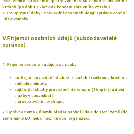
mezi Vámi a správcem a uplatňování nároků z těchto smluvních
vztahů (po dobu 15
let od ukončení smluvního vztahu).
2. Po uplynutí doby uchovávání osobních údajů správce osobní
údaje vymaže.
V.Příjemci osobních údajů (subdodavatelé
správce)
1. Příjemci osobních údajů jsou osoby
podílející se na dodání zboží / služeb / realizaci plateb na
základě smlouvy,
zajišťující služby provozování e-shopu (Shoptet) a další
služby v souvislosti
s provozováním e-shopu,
2. Správce nemá v úmyslu předat osobní údaje do třetí země (do
země mimo EU) nebo
mezinárodní organizaci.