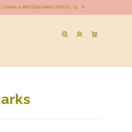
I SPAM A NEVYŽÁDANOU POŠTU. :))
Hledat
Přihlášení
Nákupní
košík
arks